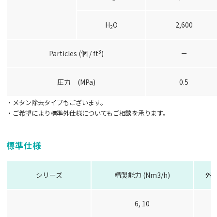
H
O
2,600
2
3
Particles (個 / ft
)
－
圧力 (MPa)
0.5
・メタン除去タイプもございます。
・ご希望により標準外仕様についてもご相談を承ります。
標準仕様
シリーズ
精製能力 (Nm3/h)
外形
6, 10