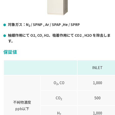
対象ガス：N
, Ar
,He
/ SPNP
/ SPAP
/ SPRP
2
触媒作用にて O2, CO, H2、吸着作用にて CO2 , H2O を除去しま
す。
保証値
INLET
O
, CO
1,000
2
CO
500
2
不純物濃度
ppb以下
H
1,000
2