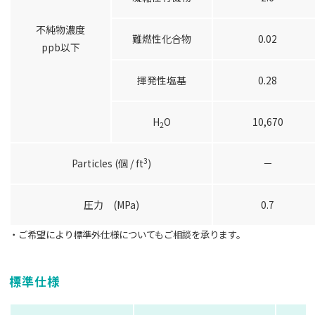
不純物濃度
難燃性化合物
0.02
ppb以下
揮発性塩基
0.28
H
O
10,670
2
3
Particles (個 / ft
)
－
圧力 (MPa)
0.7
・ご希望により標準外仕様についてもご相談を承ります。
標準仕様