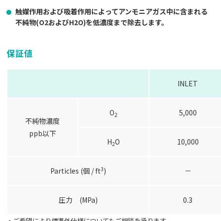
触媒作用および吸着作用によってアンモニアガス中に含まれる
不純物(O2およびH2O)を低濃度まで除去します。
保証値
INLET
O
5,000
2
不純物濃度
ppb以下
H
O
10,000
2
3
Particles (個 / ft
)
－
圧力 (MPa)
0.3
・ご希望により標準外仕様についてもご相談を承ります。