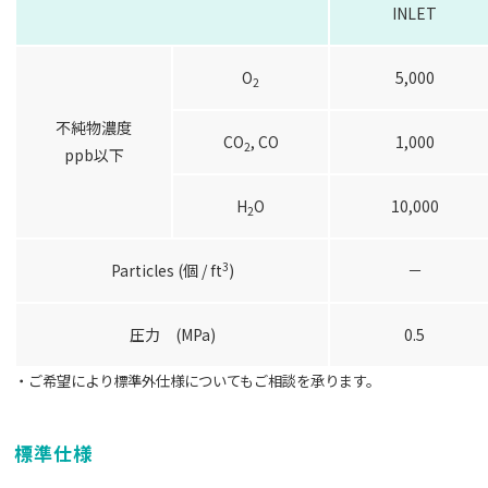
INLET
O
5,000
2
不純物濃度
CO
, CO
1,000
2
ppb以下
H
O
10,000
2
3
Particles (個 / ft
)
－
圧力 (MPa)
0.5
・ご希望により標準外仕様についてもご相談を承ります。
標準仕様