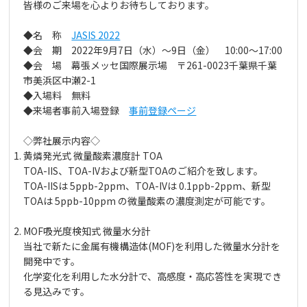
皆様のご来場を心よりお待ちしております。
◆名 称
JASIS 2022
◆会 期 2022年9月7日（水）～9日（金） 10:00～17:00
◆会 場 幕張メッセ国際展示場 〒261-0023千葉県千葉
市美浜区中瀬2-1
◆入場料 無料
◆来場者事前入場登録
事前登録ページ
◇弊社展示内容◇
黄燐発光式 微量酸素濃度計 TOA
TOA-IIS、TOA-IVおよび新型TOAのご紹介を致します。
TOA-IISは 5ppb-2ppm、TOA-IVは 0.1ppb-2ppm、新型
TOAは 5ppb-10ppm の微量酸素の濃度測定が可能です。
MOF吸光度検知式 微量水分計
当社で新たに金属有機構造体(MOF)を利用した微量水分計を
開発中です。
化学変化を利用した水分計で、高感度・高応答性を実現でき
る見込みです。