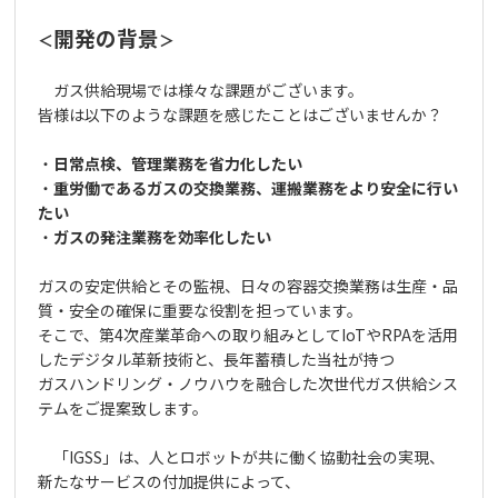
開発の背景
＜
＞
ガス供給現場では様々な課題がございます。
皆様は以下のような課題を感じたことはございませんか？
・
日常点検、管理業務を省力化したい
・
重労働であるガスの交換業務、運搬業務をより安全に行い
たい
・
ガスの発注業務を効率化したい
ガスの安定供給とその監視、日々の容器交換業務は生産・品
質・安全の確保に重要な役割を担っています。
そこで、第4次産業革命への取り組みとしてIoTやRPAを活用
したデジタル革新技術と、長年蓄積した当社が持つ
ガスハンドリング・ノウハウを融合した次世代ガス供給シス
テムをご提案致します。
「IGSS」は、人とロボットが共に働く協動社会の実現、
新たなサービスの付加提供によって、